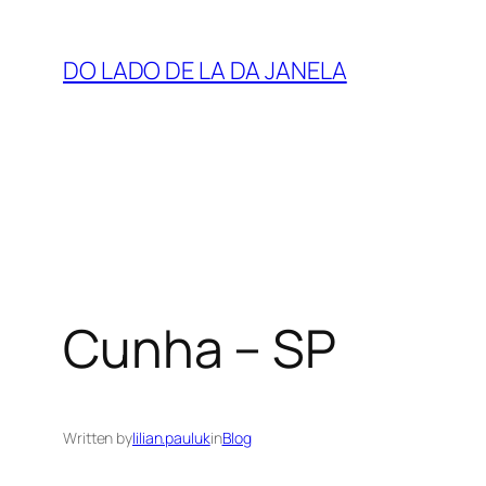
Skip
to
DO LADO DE LA DA JANELA
content
Cunha – SP
Written by
lilian.pauluk
in
Blog